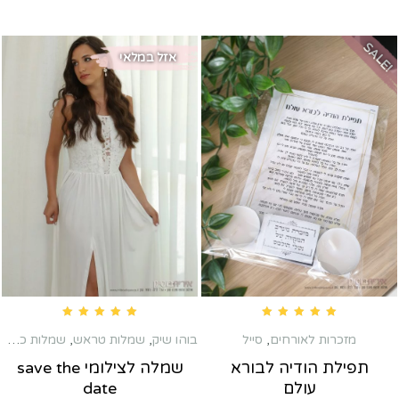
SALE!
אזל במלאי
Rated
5.00
out of 5
Rated
5.00
out of 5
מזכרות לאורחים
,
סייל
בוהו שיק
,
שמלות טראש
,
שמלות כלה שניה
תפילת הודיה לבורא
שמלה לצילומי save the
עולם
date