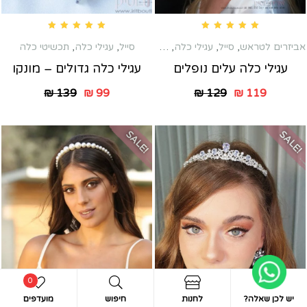
Rated
5.00
out of 5
Rated
4.80
out of 5
אביזרים לטראש
,
סייל
,
עגילי כלה
,
סייל
תכשיטי כלה
,
עגילי כלה
,
תכשיטי כלה
עגילי כלה עלים נופלים
עגילי כלה גדולים – מונקו
₪
139
₪
99
₪
129
₪
119
SALE!
SALE!
0
יש לכן שאלה?
לחנות
חיפוש
מועדפים