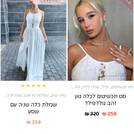
SALE!
אזל במלאי
סט תכשיטים
,
סייל
,
עגילי כלה
,
שרשראות
,
תכשיטי כלה
Rated
5.00
out of 5
בוהו שיק
,
שמלות טראש
,
שמלות כלה שניה
סט תכשיטים לכלה גוון
זהב גולדפילד
שמלת כלה שניה עם
שסע
₪
320
₪
259
₪
359