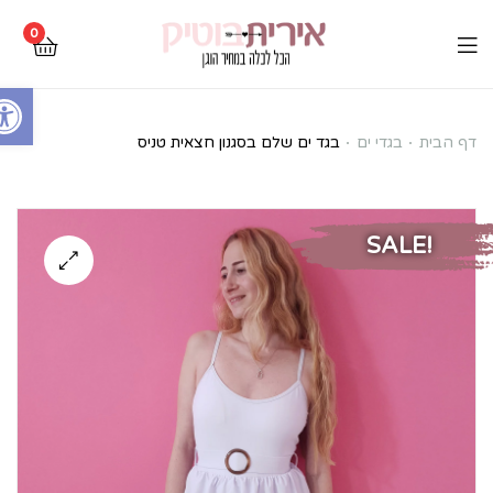
0
Open toolbar
בגד
דף הבית
בגדי ים
בגד ים שלם בסגנון חצאית טניס
ים
שלם
SALE!
בסגנון
חצאית
טניס