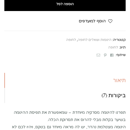
הוספה לסל
הוסף למועדפים
קטגוריה:
הינומות ושאלים לחופה
,
לחופה
תיוג:
לחופה
Email
Pinterest
Facebook
שיתוף:
תיאור
ביקורות (7)
תפרנו להינומה מסרקיה מיוחדת – שמאפשרת את תפיסת ההינומה
בשיער בקלות מבלי להרוס את תסרוקת הכלה.
הינומה מצטלמת נהדר, יש לה מראה מיוחד גם בטקס, ויהיו לכם לא