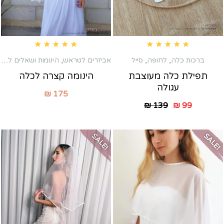
Rated
5.00
out of 5
Rated
5.00
out of 5
ברכות כלה
,
לחופה
,
סייל
אביזרים לטראש
,
הינומות ושאלים לחופה
תפילת כלה מעוצבת
הינומה קצרה לכלה
עגולה
₪
175
₪
139
₪
99
SALE!
SALE!