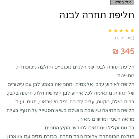
אזל במלאי
חליפת תחרה לבנה
Rated
5.00
out of 5 based on
customer rating
1
(ביקורת
1
)
₪
345
חליפת תחרה לבנה שני חלקים מכנסיים וחולצה מכופתרת
מחוייטת.
חליפה לאירוע ערב, אלגנטית ומחמיאה בצבע לבן עם עיטורים
של תחרה. מתאימה לכל אירוע לבן הפרשת חלה, חתונה בלבן,
ברית מילה, מקווה, עליה לתורה, צילומי טראש, חגים, ועוד.
חליפה מחמיאה שיושבת מושלם בשיא הסטייל על הגוף! בעלת
מראה רשמי ומרשים מאוד.
בד נוח וקליל שמתאים לחודשי הקיץ החמים.
חולצה מכופתרת ארוכה מבד תחרה, בגזרת סלים עם צווארון