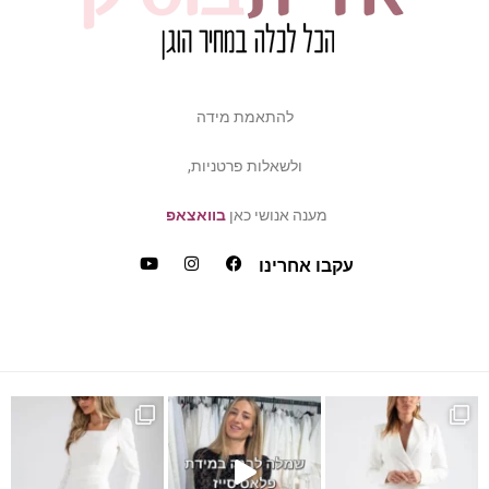
להתאמת מידה
ולשאלות פרטניות,
מענה אנושי כאן
בוואצאפ
עקבו אחרינו
ש
דה של פלאס סייז / מיד ס
כמה ביקשתן שהשמלה הזאת תחזו