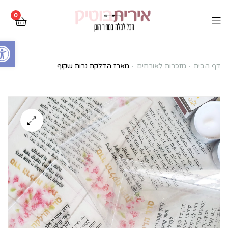
0
Open toolbar
מארז
דף הבית
מזכרות לאורחים
מארז הדלקת נרות שקוף
הדלקת
נרות
שקוף