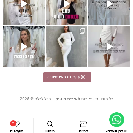
I
לת מקסי לבנה
אלגנטית
עקבו גם באינסטגרם
כל הזכויות שמורות
לאירית בוטיק
– הכל לכלה © 2025
0
יש לכן שאלה?
לחנות
חיפוש
מועדפים