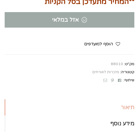
**המחיר מתעדכן בסל הקניות
אזל במלאי
הוסף למועדפים
מק"ט:
88010
קטגוריה:
מזכרות לאורחים
Email
Pinterest
Facebook
שיתוף:
תיאור
מידע נוסף