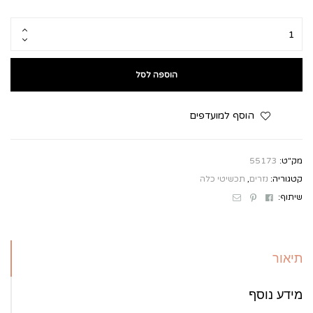
הוספה לסל
הוסף למועדפים
מק"ט:
55173
קטגוריה:
נזרים
,
תכשיטי כלה
Email
Pinterest
Facebook
שיתוף:
תיאור
מידע נוסף