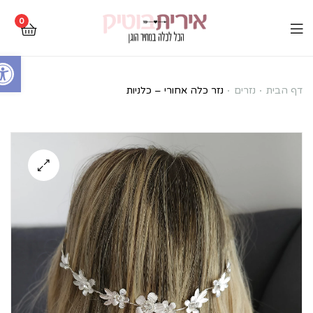
0
Open toolbar
נזר
דף הבית
נזרים
נזר כלה אחורי – כלניות
כלה
אחורי
–
כלניות