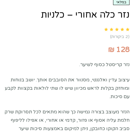
במלאי
נזר כלה אחורי – כלניות
Rated
5.00
out of 5 based on
customer ratings
2
(
2
ביקורות)
₪
128
נזר קריסטל כסוף לשיער.
עיצוב עדין ואלגנטי, מסנוור את הסובבים אותך. יושב בנוחות
ומוחזק בקלות לראש מכיוון שיש לו שתי לולאות בקצוות לקבע
עם סיכות.
הנזר מעוצב בצורה גמישה כך שהוא מתאים לכל תסרוקת שרק
חלמת עליה אסוף או פזור, קדמי או אחורי, או אפילו לליפוף
סביב הקוקו כחובקן, ניתן למיקום באמצעות סיכות שיער