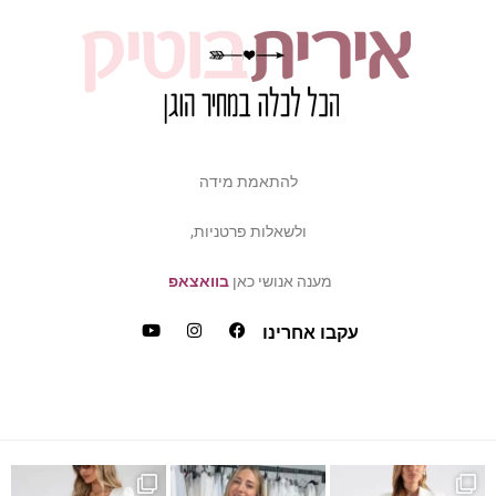
להתאמת מידה
ולשאלות פרטניות,
מענה אנושי כאן
בוואצאפ
עקבו אחרינו
ש
דה של פלאס סייז / מיד ס
כמה ביקשתן שהשמלה הזאת תחזו