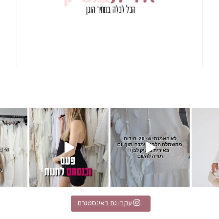
מחפשת הופעה לבנה?! אירית בוט
t 17871110325538792
עקבו גם באינסטגרם