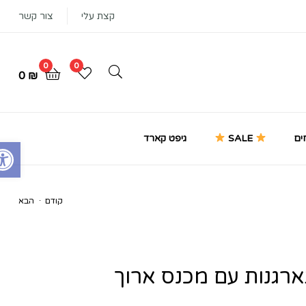
קצת עלי
צור קשר
0
0
0
₪
ים
SALE
גיפט קארד
Open toolbar
.
קודם
הבא
₪
150
₪
99
₪
75
₪
59
רגנות עם מכנס ארוך