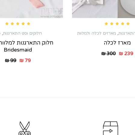
Rated
5.00
out of 5
Rated
5.00
out of 5
התארגנות
,
סיבת רווקות
מארזים לכלה ולמלוות
חלוקים וסט התארגנות
,
ס
מארז לכלה
חלוק התארגנות למלוות 
Bridesmaid
₪
300
₪
239
₪
99
₪
79