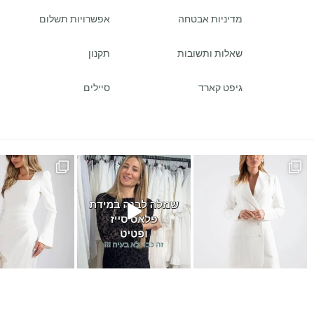
מדיניות אבטחה
אפשרויות תשלום
שאלות ותשובות
תקנון
גיפט קארד
סיילים
ש
במידה של פלאס סייז / מיד ס
כמה ביקשתן שהשמלה הזאת תחזו