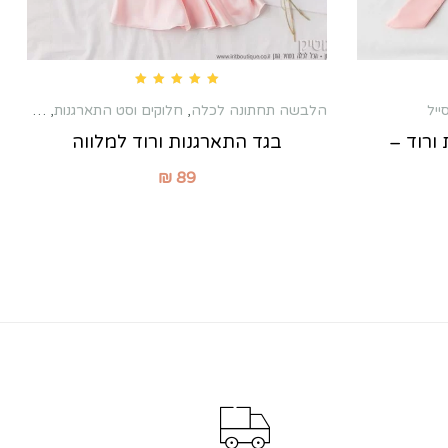
Rated
5.00
out of 5
ייל
הלבשה תחתונה לכלה
,
חלוקים וסט התארגנות
,
מסיבת רו
ורוד –
בגד התארגנות ורוד למלווה
₪
89