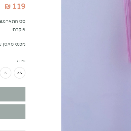
₪
119
סט התארגנות 
ויוקרתי.
מכנס סאטן עם
מידה
S
XS