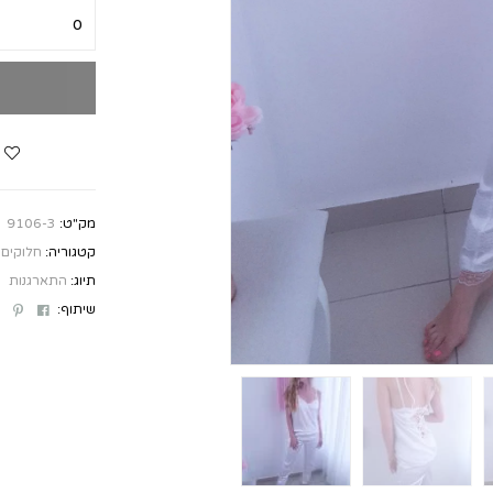
מק"ט:
9106-3
קטגוריה:
חלוקים 
תיוג:
התארגנות
st
ebook
שיתוף: