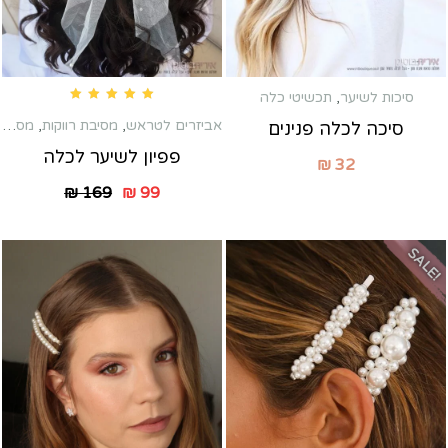
סיכות לשיער
,
תכשיטי כלה
Rated
5.00
out of 5
אביזרים לטראש
,
מסיבת רווקות
,
מסרקיות שיער לכלה
סיכה לכלה פנינים
פפיון לשיער לכלה
₪
32
₪
169
₪
99
SALE!