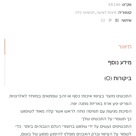
מק"ט:
55140
קטגוריה:
סיכות לשיער
,
תכשיטי כלה
Email
Pinterest
Facebook
שיתוף:
תיאור
מידע נוסף
ביקורות (0)
התכשיט מיוצר בציפוי איכותי כסף או זהב שמתאים במיוחד לאלרגניות.
הפריט יגיע ארוז באריזת מתנה יפה.
הסיכות מגיעות עם תפיסה נוחה לראש אשר קלה מאוד לשימוש.
כך תשמרי על התכשיט שלך:
התכשיטים נעשים על ידי שימוש בחומרי הגלם הגבוהים ביותר. כדי
לשמור על הציפוי וברק האבנים מומלץ להימנע ממגע של בושם,