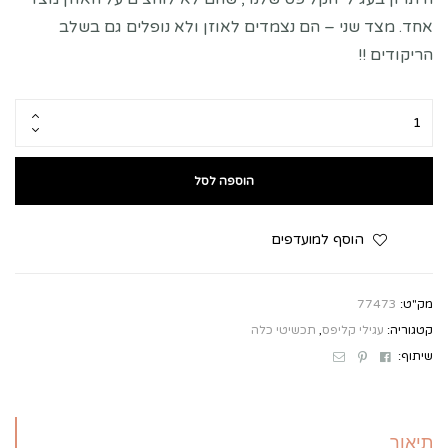
אחד. מצד שני – הם נצמדים לאוזן ולא נופלים גם בשלב
הריקודים !!
הוספה לסל
הוסף למועדפים
מק"ט:
77473
קטגוריה:
עגילי קליפס
,
תכשיטי כלה
Email
Pinterest
Facebook
שיתוף:
תיאור