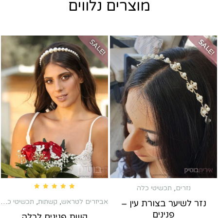
מוצרים נלווים
SALE!
SALE!
נזרים
,
תכשיטי כלה
Rated
5.00
out of 5
אביזרים לטראש
,
קשתות
,
תכשיטי כלה
נזר לשיער בצורת עין –
פנינים
קשת פנינים לכלה