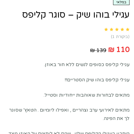
במלאי
עגילי בוהו שיק – סוגר קליפס
Rated
5.00
out of 5 based on
customer rating
1
(ביקורת
1
)
₪
110
₪
139
עגילי קליפס כסופים לנשים ללא חור באוזן.
עגילי קליפס בוהו שיק הסטריים!!
מתאים לבחורות שאוהבות ייחודיות וסטייל.
מתאים לאירועי ערב וצהריים , ואפילו ליומיום . הטאץ’ שסוגר
לך את הפינה.
היתרון בעגילי הקליפס שלנו , שהם לא לוחצים על האוזן מצד