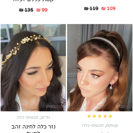
₪
119
₪
109
₪
135
₪
99
נזרים
,
תכשיטי כלה
Rated
5.00
out of 5
קשתות
,
תכשיטי כלה
נזר כלה לחינה זהב