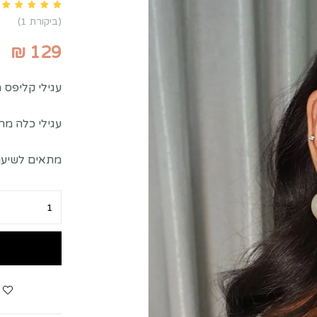
n
customer rating
1
(ביקורת
1
)
₪
129
עגילי קליפס ת
עגילי כלה מר
מתאים לשיער 