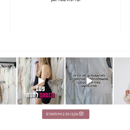
מחפשת הופעה לבנה?! אירית בוט
t 17871110325538792
עקבו גם באינסטגרם