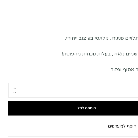
Rated
5.00
out of 5 based o
לויים פניניה , קלאסי בעיצוב ייחודי.
שמים מאוד, בעלות נוכחות מהפנטת!
אסוף ופזור.
הוספה לסל
הוסף למועדפים