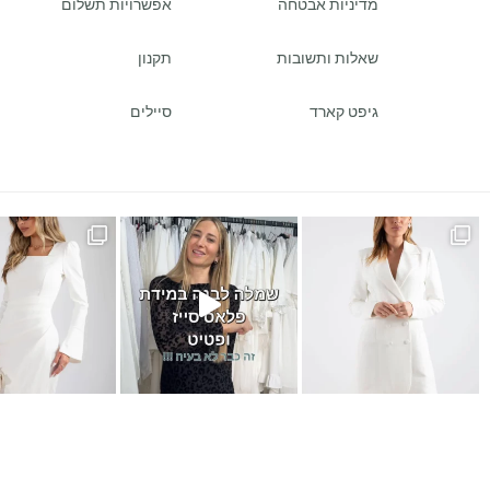
מדיניות אבטחה
אפשרויות תשלום
שאלות ותשובות
תקנון
גיפט קארד
סיילים
ש
במידה של פלאס סייז / מיד ס
כמה ביקשתן שהשמלה הזאת תחזו