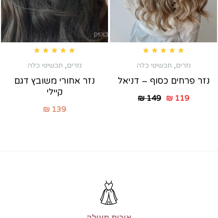
Rated
5.00
out of 5
Rated
5.00
out of 5
נזרים
,
תכשיטי כלה
נזרים
,
תכשיטי כלה
נזר פרחים כסוף – דניאל
נזר אחורי משובץ דגם
קיילי
₪
149
₪
119
₪
139
איכות מעולה