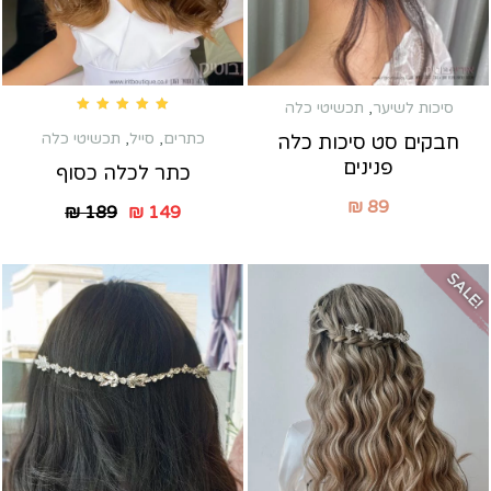
סיכות לשיער
,
תכשיטי כלה
Rated
5.00
out of 5
כתרים
,
סייל
,
תכשיטי כלה
חבקים סט סיכות כלה
פנינים
כתר לכלה כסוף
₪
89
₪
189
₪
149
SALE!