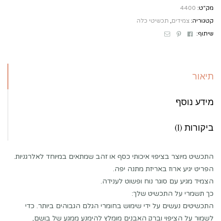
מק"ט:
4400
קטגוריה:
צמידים
,
תכשיטי כלה
Email
Pinterest
Facebook
שיתוף:
תיאור
מידע נוסף
ביקורות (1)
התכשיט מיוצר בציפוי איכותי כסף או זהב שמתאים במיוחד לאלרגניות.
הפריט יגיע ארוז באריזת מתנה יפה.
הצמיד מגיע עם סוגר נוח ופשוט לענידה.
כך תשמרי על התכשיט שלך:
התכשיטים נעשים על ידי שימוש בחומרי הגלם הגבוהים ביותר. כדי
לשמור על הציפוי וברק האבנים מומלץ להימנע ממגע של בושם,