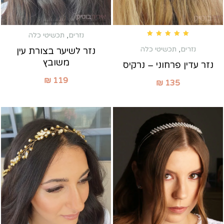
נזרים
,
תכשיטי כלה
Rated
5.00
out of 5
נזרים
,
תכשיטי כלה
נזר לשיער בצורת עין
משובץ
נזר עדין פרחוני – נרקיס
₪
119
₪
135