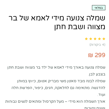
במלאי
שמלה צנועה מידי לאמא של בר
מצווה ושבת חתן
Rated
5.00
out of 5 based on
customer ratings
4
(
4
ביקורות)
₪
299
שמלה צנועה באורך מידי לאמא של ילד בר מצווה ושבת חתן
בצבע לבן.
שמלה לבנה מבד סאטן משי מבריק אטום, כיווץ במותן
להדגשה. מתאימה גם לחלאקה, חגים, כיפור, הפרשת חלה
ועוד.
אורך השמלה הוא מידי – מעל הקרסול ומתאים לנשים גבוהות
ונשים נמוכות.