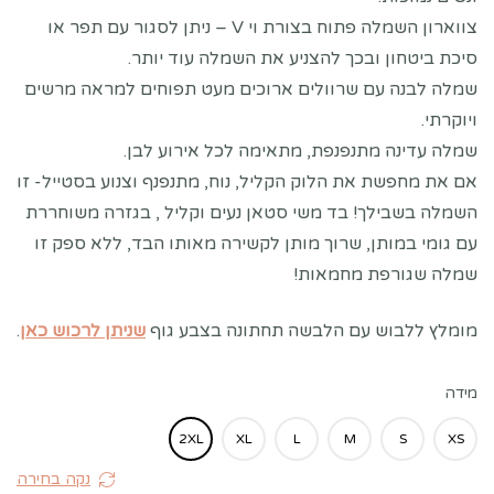
צווארון השמלה פתוח בצורת וי V – ניתן לסגור עם תפר או
סיכת ביטחון ובכך להצניע את השמלה עוד יותר.
שמלה לבנה עם שרוולים ארוכים מעט תפוחים למראה מרשים
ויוקרתי.
שמלה עדינה מתנפנפת, מתאימה לכל אירוע לבן.
אם את מחפשת את הלוק הקליל, נוח, מתנפנף וצנוע בסטייל- זו
השמלה בשבילך! בד משי סטאן נעים וקליל , בגזרה משוחררת
עם גומי במותן, שרוך מותן לקשירה מאותו הבד, ללא ספק זו
שמלה שגורפת מחמאות!
מומלץ ללבוש עם הלבשה תחתונה בצבע גוף
שניתן לרכוש כאן
.
מידה
2XL
XL
L
M
S
XS
נקה בחירה