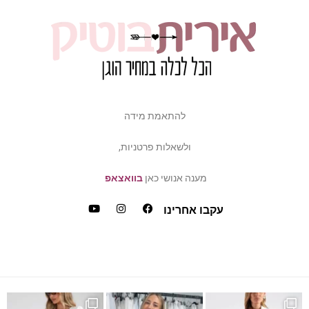
להתאמת מידה
ולשאלות פרטניות,
מענה אנושי כאן
בוואצאפ
עקבו אחרינו
ש
דה של פלאס סייז / מיד ס
כמה ביקשתן שהשמלה הזאת תחזו