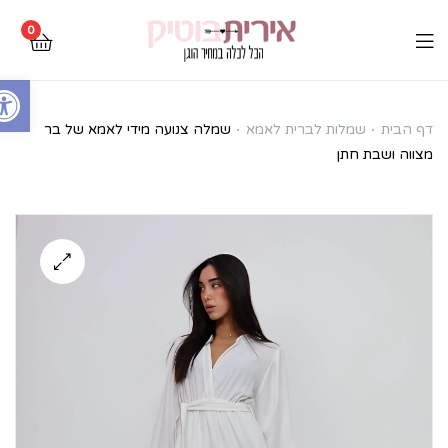
0
Open toolbar
שמלה
דף הבית
שמלות לברית לאמא
שמלה צנועה מידי לאמא של בר
מצווה ושבת חתן
צנועה
מידי
לאמא
של
בר
מצווה
ושבת
חתן