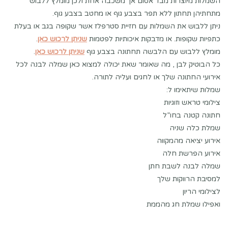
השמלות מיוצרות מבד אטום אך משכבה אחת ולכן מומלץ ללבוש
מתחתיהן תחתון ללא תפר בצבע גוף או מחטב בצבע גוף.
ניתן ללבוש את השמלות עם חזיית סטרפלז אשר שקופה בגב או בעלת
כתפיות שקופות. או מדבקות איכותיות לפטמות
שניתן לרכוש כאן
.
מומלץ ללבוש עם הלבשה תחתונה בצבע גוף
שניתן לרכוש כאן
.
כל הבוטיק לבן , מה שאומר שאת יכולה למצוא כאן שמלה לבנה לכל
אירועי החתונה שלך או לחגים ועליה לתורה.
שמלות שיתאימו ל:
צילומי טראש וזוגיות
חתונה קטנה בחו”ל
שמלת כלה שניה
אירוע יציאה מהמקווה
אירוע הפרשת חלה
שמלה לבנה לשבת חתן
למסיבת הרווקות שלך
לצילומי הריון
ואפילו שמלת חג מהממת