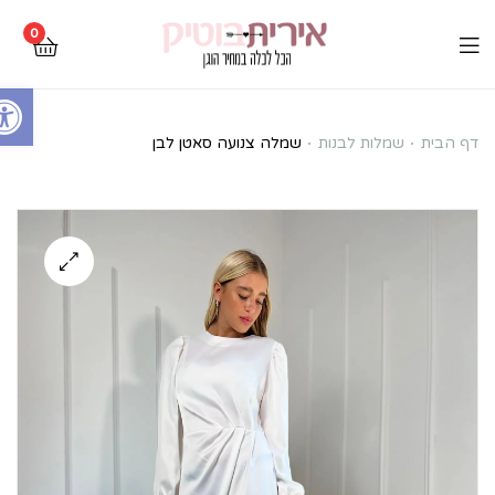
0
Open toolbar
שמלה
דף הבית
שמלות לבנות
שמלה צנועה סאטן לבן
צנועה
סאטן
לבן