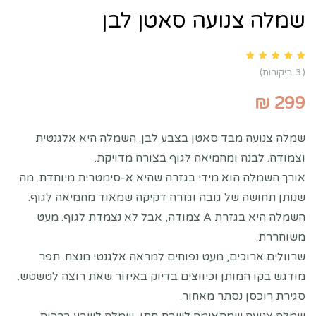
שמלה צנועה סאטן לבן
Rated
5.00
out of 5 based on
customer ratings
3
(
3
ביקורות)
₪
299
שמלה צנועה מבד סאטן בצבע לבן. השמלה היא אלגנטית
וצמודה. לבנה ומחמיאה לגוף בצורה מדויקת.
אורך השמלה הוא מידי בגזרה שהיא א-סימטרית מיוחדת. מה
שנותן תחושה של גובה וגזרה דקיקה שמאוד מחמיאה לגוף.
השמלה היא בגזרת A צמודה, אבל לא נצמדת לגוף. מעט
משוחררת.
שרוולים ארוכים, מעט נפוחים למראה אלגנטי מנצח. תפר
מודגש בקו המותן וכיווצים בדיוק באיזור שאת רוצה לטשטש.
סגירת רוכסן נסתר מאחור.