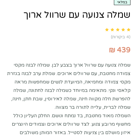
במלאי
שמלה צנועה עם שרוול ארוך
Rated
5.00
out of 5 based on
customer ratings
4
(
4
ביקורות)
₪
439
שמלה צנועה עם שרוול ארוך בצבע לבן. שמלה לבנה מקסי
צמודה מחטבת, עם שרוולים ארוכים. שמלת ערב לבנה בגזרת
מקסי צמודה ומחמיאה, המיועדת לנשים שמחפשות מראה
קלאסי ונקי. מתאימה במיוחד כשמלה לבנה לחתונה, שמלה
להפרשת חלה מקווה חינה, שמלה לאירוסין, שבת חתן, חינה,
שמלה לברית, עלייה לתורה בר מצווה.
השמלה מאוד מחטבת, בד נמתח ונושם. החלק העליון כולל
מחשוף מרובע צנוע. לצד שרוולים ארוכים וצמודים היוצרים
איזון מושלם בין צניעות לסטייל. באזור המותן משולבים