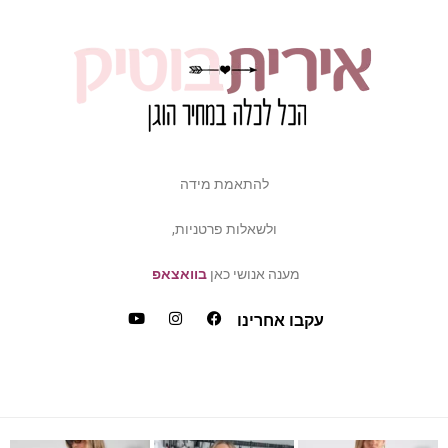
להתאמת מידה
ולשאלות פרטניות,
מענה אנושי כאן
בוואצאפ
עקבו אחרינו
ש
דה של פלאס סייז / מיד ס
כמה ביקשתן שהשמלה הזאת תחזו