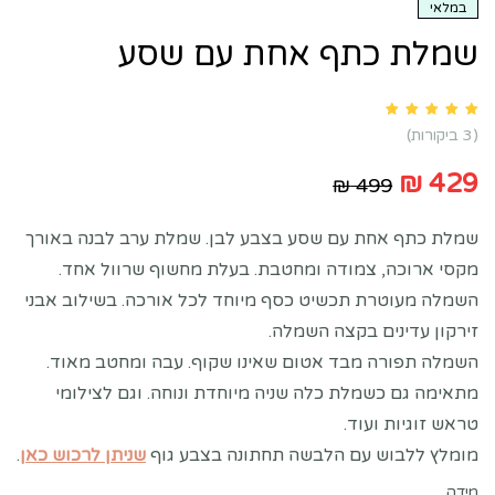
במלאי
שמלת כתף אחת עם שסע
Rated
5.00
out of 5 based on
customer ratings
3
(
3
ביקורות)
₪
429
₪
499
שמלת כתף אחת עם שסע בצבע לבן. שמלת ערב לבנה באורך
מקסי ארוכה, צמודה ומחטבת. בעלת מחשוף שרוול אחד.
השמלה מעוטרת תכשיט כסף מיוחד לכל אורכה. בשילוב אבני
זירקון עדינים בקצה השמלה.
השמלה תפורה מבד אטום שאינו שקוף. עבה ומחטב מאוד.
מתאימה גם כשמלת כלה שניה מיוחדת ונוחה. וגם לצילומי
טראש זוגיות ועוד.
מומלץ ללבוש עם הלבשה תחתונה בצבע גוף
שניתן לרכוש כאן
.
מידה