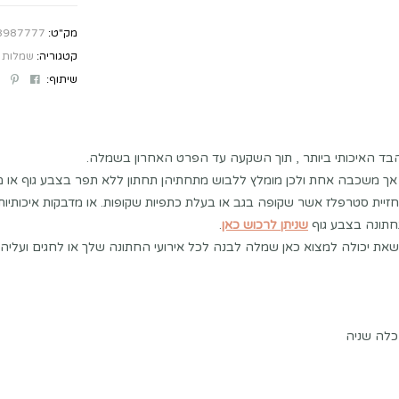
מק"ט:
8987777
קטגוריה:
שמלות 
st
ebook
שיתוף:
בד האיכותי ביותר , תוך השקעה עד הפרט האחרון בשמלה.
אך משכבה אחת ולכן מומלץ ללבוש מתחתיהן תחתון ללא תפר בצבע גוף או מ
זיית סטרפלז אשר שקופה בגב או בעלת כתפיות שקופות. או מדבקות איכותיו
תונה בצבע גוף
שניתן לרכוש כאן
.
שאת יכולה למצוא כאן שמלה לבנה לכל אירועי החתונה שלך או לחגים ועליה 
כלה שניה