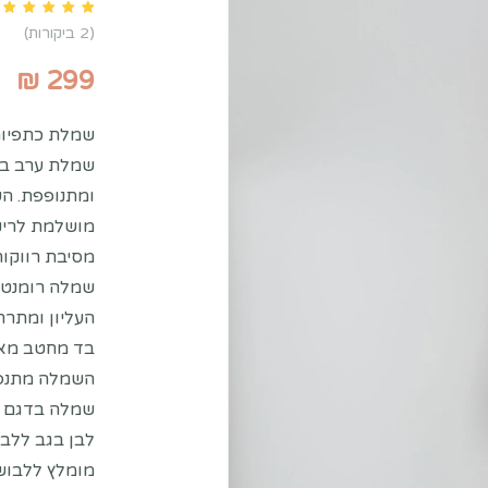
ustomer ratings
2
(
2
ביקורות)
₪
299
שמלת כתפיות
שמלת ערב בצ
ומתנופפת. ה
מושלמת לריק
מסיבת רווקות
שמלה רומנטי
העליון ומתר
בד מחטב מאו
השמלה מתנפנפ
שמלה בדגם של
לבן בגב ללבי
מומלץ ללבוש