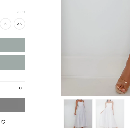
מידה
S
XS