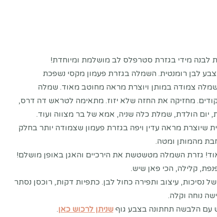
Rated
5.00
out of 5 based on
c
 לבנה מידי בגזרת סטרפלס לב מושלמת ומיוחדת!
בע לבן רומנטית. השמלה בגזרת פעמון מקסי נשפכת
שמלה צמודה במותן ויוצרת מראה מחוטב מאוד. שמלה
ודים. מחזיקה את החזה שלא יזוז. מתאימה לטראש דה דרס,
, יום הולדת, שמלת כלה שניה, אמא של בר מצווה ועוד.
ת שיוצרת מראה עדין ויפה בגזרת פעמון שצמודה יותר בחלק
חבת מהמותן ומטה.
ד! גזרת השמלה מטשטשת את הירכיים והאגן באופן מושלם!
ת, קלילה, הכי פאן שיש.
 נסיכות, עיצוב ותפירה כחול לבן. כתפיות דקות, רוכסן נסתר
שה נוחה וקלה.
 עם הלבשה תחתונה בצבע גוף
שניתן לרכוש כאן
.