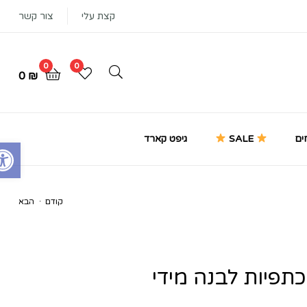
קצת עלי
צור קשר
0
0
0
₪
ים
SALE
גיפט קארד
Open toolbar
.
קודם
הבא
₪
₪
325
315
תפיות לבנה מידי