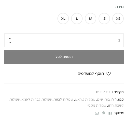
מידה
XL
L
M
S
XS
הוספה לסל
הוסף למועדפים
מק"ט:
893779-1
קטגוריה:
בוהו שיק
,
שמלות טראש
,
שמלות לבנות
,
שמלות לברית לאמא
,
שמלות
לשבת חתן
,
שמלות מקסי
Email
Pinterest
Facebook
שיתוף: