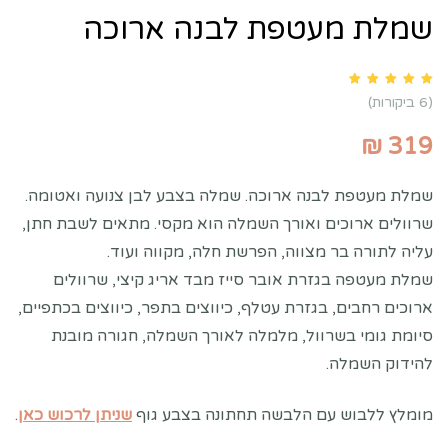
שמלת מעטפת לבנה ארוכה
Rated
5.00
out of 5 based on
customer ratings
6
(
6
ביקורות)
₪
319
שמלת מעטפת לבנה ארוכה. שמלה בצבע לבן צנועה ואטומה.
שרוולים ארוכים ואורך השמלה הוא מקסי. מתאים לשבת חתן,
עליה לתורה בר מצווה, הפרשת חלה, מקווה ועוד.
שמלת מעטפה בגזרת אובר סייז מבד אריג קיצי, שרוולים
ארוכים רחבים, בגזרת עטלף, כיווצים בתפר, כיווצים בכתפיים,
סיומת גומי בשרוול, מלמלה לאורך השמלה, חגורה מובנת
להידוק השמלה.
מומלץ ללבוש עם הלבשה תחתונה בצבע גוף
שניתן לרכוש כאן
.