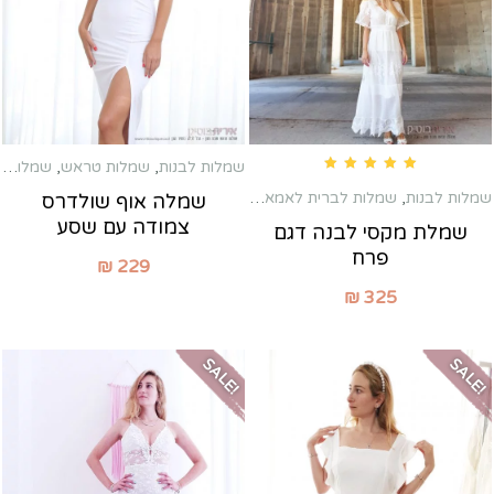
שמלות לבנות
,
שמלות טראש
,
שמלות כלה שניה
Rated
5.00
out of 5
שמלות לבנות
,
שמלות לברית לאמא
,
שמלות לשבת חתן
,
שמלות מקסי
שמלה אוף שולדרס
צמודה עם שסע
שמלת מקסי לבנה דגם
פרח
₪
229
₪
325
SALE!
SALE!