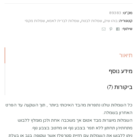
מק"ט:
89383
קטגוריה:
בוהו שיק
,
שמלות לבנות
,
שמלות לברית לאמא
,
שמלות מקסי
Email
Pinterest
Facebook
שיתוף:
תיאור
מידע נוסף
ביקורות (7)
כל השמלות שלנו נתפרות מהבד האיכותי ביותר , תוך השקעה עד הפרט
האחרון בשמלה.
השמלות מיוצרות מבד אטום אך משכבה אחת ולכן מומלץ ללבוש
מתחתיהן תחתון ללא תפר בצבע גוף או מחטב בצבע גוף.
ניתן ללבוש את השמלות עם חזיית סטרפלז אשר שקופה בגב או בעלת