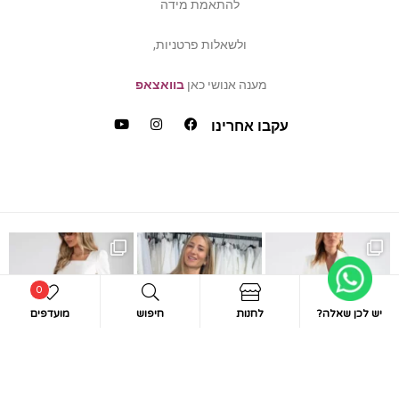
להתאמת מידה
ולשאלות פרטניות,
מענה אנושי כאן
בוואצאפ
עקבו אחרינו
ש
דה של פלאס סייז / מיד ס
כמה ביקשתן שהשמלה הזאת תחזו
0
יש לכן שאלה?
לחנות
חיפוש
מועדפים
חיפוש
ופעה לבנה?! אירית בוט