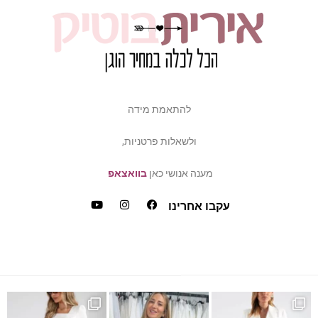
להתאמת מידה
ולשאלות פרטניות,
מענה אנושי כאן
בוואצאפ
עקבו אחרינו
ש
דה של פלאס סייז / מיד ס
כמה ביקשתן שהשמלה הזאת תחזו