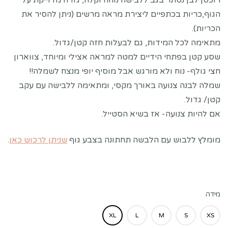
רוכסן לבן נסתר בגב ללבישה נוחה וקלה, גזרה מדוייקת על
הגוף,כריות בכתפיים ליצירת מראה מרשים (ניתן להסיר את
הכריות).
מתאימה לכל המידות, גם לבעלות חזה קטן/גדול.
שסע קטן בפתחי הידיים למטה למראה אצילי ומיוחד, צווארון
חצי גולף- נוח ולא מורגש אבל מוסיף יופי מנצח לשמלה!!
שמלה לבנה צנועה באורך מקסי, ומתאימה ללבישה עם עקב
קטן/ גדול.
אם להיות צנועה- אז בשיא הסטייל.
מומלץ ללבוש עם הלבשה תחתונה בצבע גוף
שניתן לרכוש כאן
.
מידה
XL
L
M
S
XS