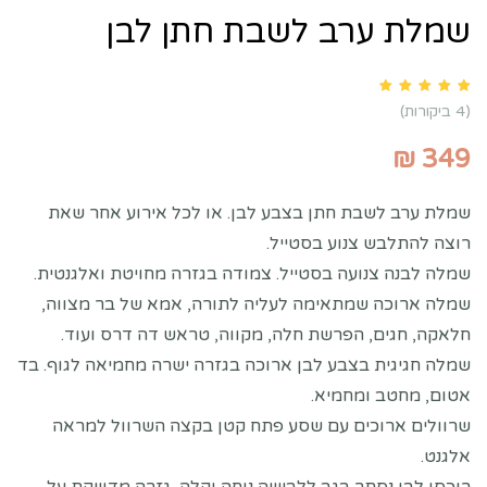
שמלת ערב לשבת חתן לבן
Rated
5.00
out of 5 based on
customer ratings
4
(
4
ביקורות)
₪
349
שמלת ערב לשבת חתן בצבע לבן. או לכל אירוע אחר שאת
רוצה להתלבש צנוע בסטייל.
שמלה לבנה צנועה בסטייל. צמודה בגזרה מחויטת ואלגנטית.
שמלה ארוכה שמתאימה לעליה לתורה, אמא של בר מצווה,
חלאקה, חגים, הפרשת חלה, מקווה, טראש דה דרס ועוד.
שמלה חגיגית בצבע לבן ארוכה בגזרה ישרה מחמיאה לגוף. בד
אטום, מחטב ומחמיא.
שרוולים ארוכים עם שסע פתח קטן בקצה השרוול למראה
אלגנט.