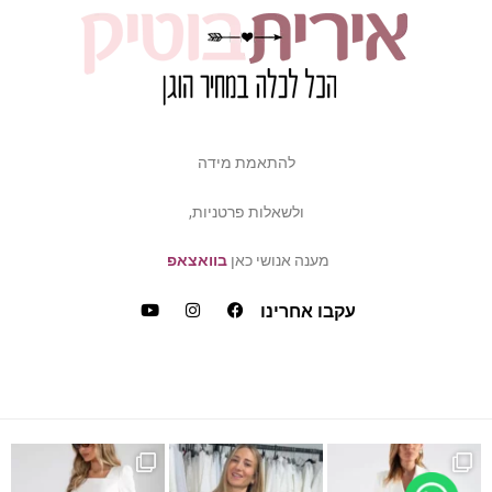
להתאמת מידה
ולשאלות פרטניות,
מענה אנושי כאן
בוואצאפ
עקבו אחרינו
ש
דה של פלאס סייז / מיד ס
כמה ביקשתן שהשמלה הזאת תחזו