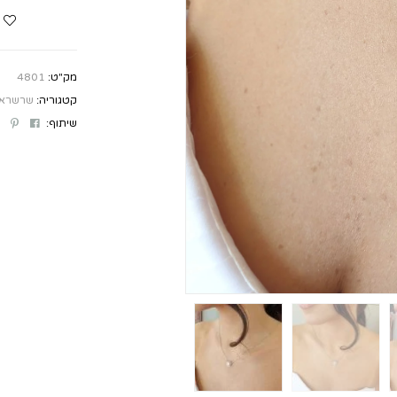
מק"ט:
4801
קטגוריה:
שרשראו
st
ebook
שיתוף: