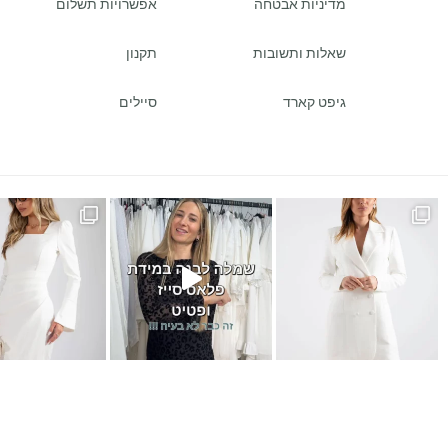
מדיניות אבטחה
אפשרויות תשלום
שאלות ותשובות
תקנון
גיפט קארד
סיילים
ש
במידה של פלאס סייז / מיד ס
כמה ביקשתן שהשמלה הזאת תחזו