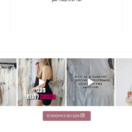
מחפשת הופעה לבנה?! אירית בוט
t 17871110325538792
עקבו גם באינסטגרם