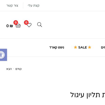
קצת עלי
צור קשר
0
0
0
₪
ים
SALE
גיפט קארד
Open toolbar
.
קודם
הבא
₪
220
₪
229
₪
189
ליון עיגול