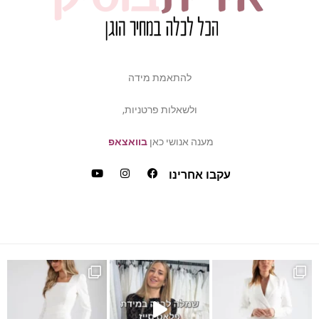
להתאמת מידה
ולשאלות פרטניות,
מענה אנושי כאן
בוואצאפ
עקבו אחרינו
ש
דה של פלאס סייז / מיד ס
כמה ביקשתן שהשמלה הזאת תחזו