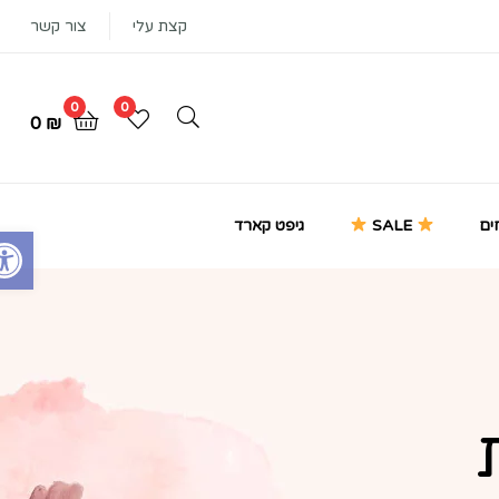
קצת עלי
צור קשר
0
0
0
₪
ים
SALE
גיפט קארד
Open toolbar