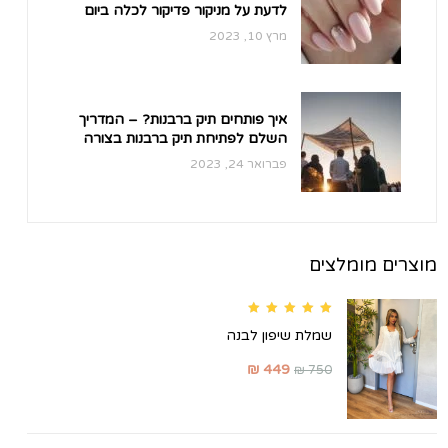
לדעת על מניקור פדיקור לכלה ביום
החתונה
מרץ 10, 2023
איך פותחים תיק ברבנות? – המדריך
השלם לפתיחת תיק ברבנות בצורה
קלה ונוחה.
פברואר 24, 2023
מוצרים מומלצים
Rated
5.00
out of 5
שמלת שיפון לבנה
₪
449
₪
750