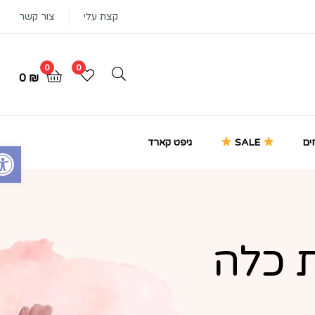
קצת עלי
צור קשר
0
0
0
₪
ים
SALE
גיפט קארד
Open toolbar
 כלה