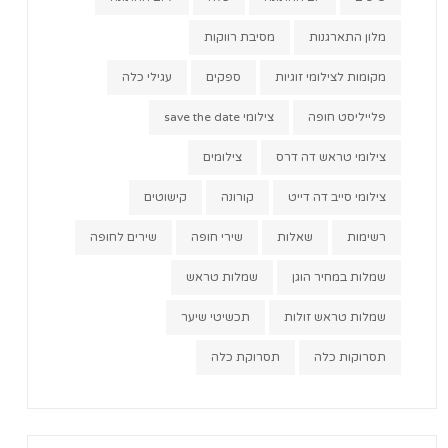
מלון התארגנות
מסיבת רווקות
מקומות לצילומי זוגיות
ספקים
עגילי כלה
פלייליסט חופה
צילומי save the date
צילומי טראש דה דרס
צילומים
צילומי סייב דה דייט
קורונה
קישוטים
רשימות
שאלות
שירי חופה
שירים לחופה
שמלות במחיר הוגן
שמלות טראש
שמלות טראש זולות
תכשיטי שיער
תסרוקות כלה
תסרוקת כלה