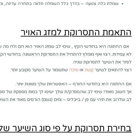
שמלת כלה צנועה – בדרך כלל השמלה תלווה בתחרה עדינה, ומה 
התאמת התסרוקת למזג האויר
אם החתונה היא בחודשי הקיץ , שימי לב שמזג האויר הוא חם ולח מה 
לא עמידות. רצוי ואף מומלץ להתחיל את התסרוקת הראשונה בחודשי הקיץ
לפזר את השיער לתסרוקת שניה.
רצוי להתאים לשיער
קשת
או
סיכה
שתשמור על השיער מקובע יותר.
אם החתונה היא בחודשי החורף – האפשרויות שלך מגוונות יותר.
אך חשוב מאוד! שימי לב שהמסרק/ת שלך ישימו לך כמות מספקת של ספריי
לב שלרוב את תיהי עם פן / בייבליס – ומים (גשם) הורסים מאוד את השיע
בחירת תסרוקת על פי סוג השיער של