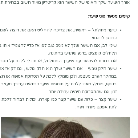
אורך השיער שלך והאופי של השיער הוא קריטריון מאוד חשוב בבחירת ת
קיימים מספר סוגי שיער:
שיער מתולתל – ראשית, את צריכה להחליט האם את רוצה לשמו
כמו פן לדוגמא.
שימי לב, אם השיער שלך לא מגיב טוב לפן אז כדיי להצמיד אותו 
תלתלים קופצים ברגע שתזיעי בחתונה.
אם בחרת להישאר עם שיערך המתולתל, אז תוכלי ללכת על תסרו
שיער חלק טבעי – אם השיער שלך הוא חלק וגולש , וגם דק אז את
במהלך הערב מעצמו. ולכן מומלץ ללכת על תסרוקת אסופה או חצי
בנוסף, מומלץ מאוד ללכת על תוספות שיער שיתאים עבורך מעצב השי
זמן. וגם שהתסרוקת תיהיה עמידה יותר.
שיער קצר – כלות עם שיער קצר כמו קארה, יכולות לבחור ללכת ע
לתת אפקט מיוחד ויפה.