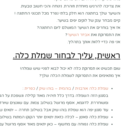
את צריכה להרגיש מיוחדת וזוהרת. נינוחה והכי חשוב טבעית.
והשיער שלך בחתונה הוא חלק בלתי נפרד מכל תכנוני החתונה !
קיים מבחר ענק של לוקים יפים בשיער.
אז איך בוחרים את השיער המושלם ליום החתונה?
את התסרוקת ואת
אביזר השיער
?
אני פה כדיי ללוות אותך בתהליך.
ראשית, עליך לבחור שמלת כלה.
שום תכשיט או תסרוקת כלה לא יכול לבוא לפניי שיש שמלה!
איך מתאימים את התסרוקת לשמלת הכלה שלך?
שמלת כלה אורבנית
/
בוהמית – בוהו שיק
/
כפרית
:
בסגנון הזה השמלה בדרך כלל תיהיה מאוד קלילה ונשפכת על הגו
ומשוחררת. לדוגמא, אסוף מרושל בשילוב צמות. עם שוונצים שיורדים
עוד סגנון יפה הוא שמלת בוהו שיק אבל בשילוב תחרה – יתאים שיע
שמלת כלה סאטן – לכלה כזאת יתאים יותר הקוקו המתוח בשילוב א
שמלת כלה נפוחה עם מחשוף – כאן יתאים מאוד אסוף מרושל עם המ