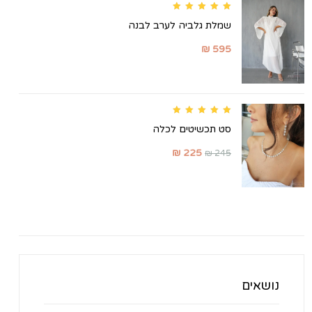
Rated
5.00
out of 5
שמלת גלביה לערב לבנה
₪
595
Rated
5.00
out of 5
סט תכשיטים לכלה
₪
225
₪
245
נושאים