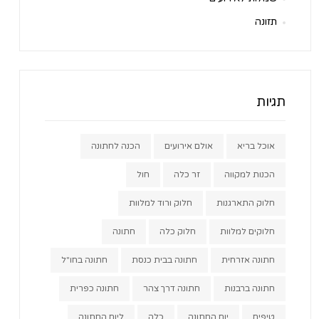
תזונה
תגיות
אוכל בריא
אולם אירועים
הכנה לחתונה
הכנות למקווה
זר כלה
חול
חלוק התארגנות
חלוק ורוד למלוות
חלוקים למלוות
חלוק כלה
חתונה
חתונה אזרחית
חתונה בבית כנסת
חתונה בחו"ל
חתונה ברבנות
חתונה דרך צהר
חתונה כפרית
טיפים
יום החתונה
כלה
ליום החתונה