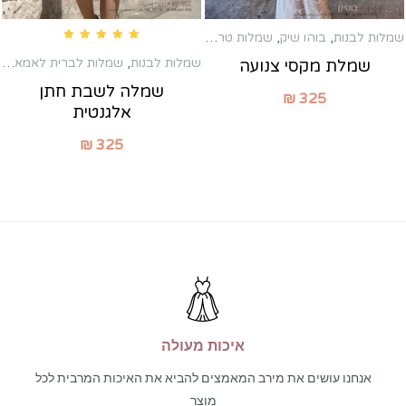
שמלות לבנות
,
בוהו שיק
,
שמלות טראש
,
שמלות לברית לאמא
,
שמלות לשבת 
Rated
5.00
out of 5
שמלות לבנות
,
שמלות לברית לאמא
,
שמ
שמלת מקסי צנועה
שמלה לשבת חתן
₪
325
אלגנטית
₪
325
איכות מעולה
אנחנו עושים את מירב המאמצים להביא את האיכות המרבית לכל
מוצר