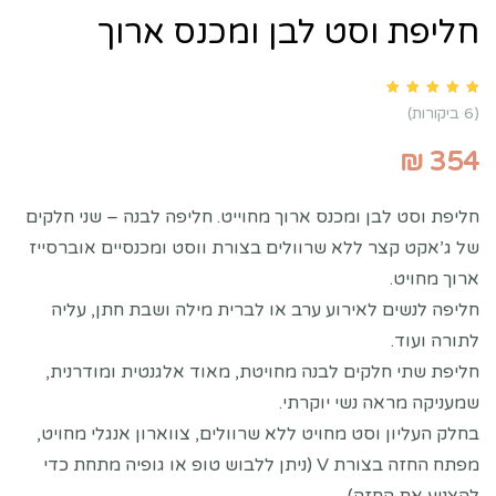
חליפת וסט לבן ומכנס ארוך
Rated
5.00
out of 5 based on
customer ratings
6
(
6
ביקורות)
₪
354
חליפת וסט לבן ומכנס ארוך מחוייט. חליפה לבנה – שני חלקים
של ג’אקט קצר ללא שרוולים בצורת ווסט ומכנסיים אוברסייז
ארוך מחויט.
חליפה לנשים לאירוע ערב או לברית מילה ושבת חתן, עליה
לתורה ועוד.
חליפת שתי חלקים לבנה מחויטת, מאוד אלגנטית ומודרנית,
שמעניקה מראה נשי יוקרתי.
בחלק העליון וסט מחויט ללא שרוולים, צווארון אנגלי מחויט,
מפתח החזה בצורת V (ניתן ללבוש טופ או גופיה מתחת כדי