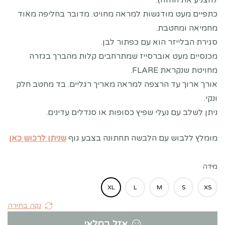
להצניע את החזה).
כתפיים מעט מודגשות למראה מחויט. מדובר בחליפה מאוד
מחמיאה ומחטבת.
סגירת הבלייזר הוא עם כפתור לבן.
מכנסיים מעט אוברסייז שמתרחבים קלות מהברך בגזרה
מחויטת שנקראת FLARE.
אורך ארוך עד הרצפה למראה מאריך רגליים. בד מחטב חלק
ונקי.
ניתן לשלב עם נעלי שפיץ כסופות או סנדלים עדינים.
מומלץ ללבוש עם הלבשה תחתונה בצבע גוף
שניתן לרכוש כאן
מידה
XL
L
M
S
XS
נקה בחירה
אזל במלאי