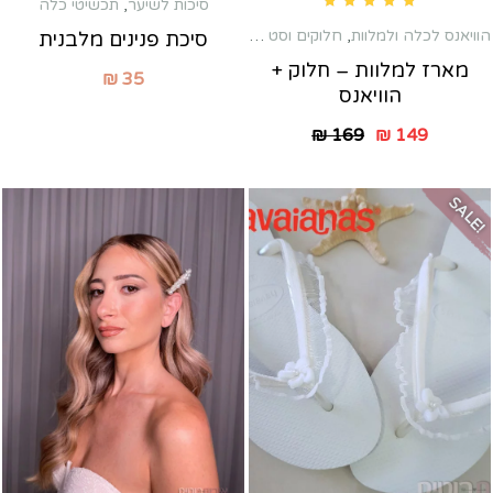
סיכות לשיער
,
תכשיטי כלה
Rated
5.00
out of 5
הוויאנס לכלה ולמלוות
,
חלוקים וסט התארגנות
,
מארזים לכלה ולמלוות
,
מסיבת 
סיכת פנינים מלבנית
מארז למלוות – חלוק +
₪
35
הוויאנס
₪
169
₪
149
SALE!