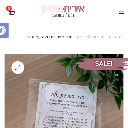
0
Open toolbar
סדר
דף הבית
מזכרות לאורחים
סדר הפרשת חלה עם נרות
הפרשת
חלה
SALE!
עם
נרות