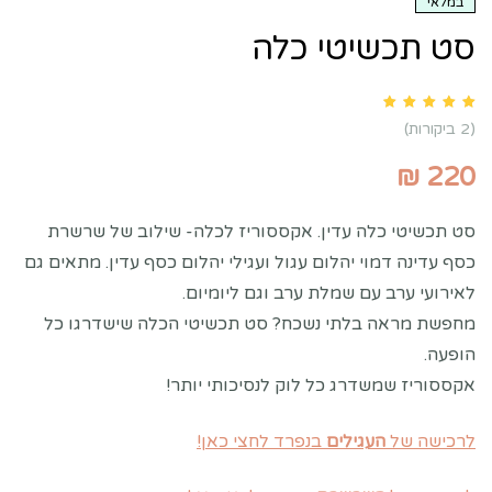
במלאי
סט תכשיטי כלה
Rated
5.00
out of 5 based on
customer ratings
2
(
2
ביקורות)
₪
220
סט תכשיטי כלה עדין. אקססוריז לכלה- שילוב של שרשרת
כסף עדינה דמוי יהלום עגול ועגילי יהלום כסף עדין. מתאים גם
לאירועי ערב עם שמלת ערב וגם ליומיום.
מחפשת מראה בלתי נשכח? סט תכשיטי הכלה שישדרגו כל
הופעה.
אקססוריז שמשדרג כל לוק לנסיכותי יותר!
לרכישה של
העגילים
בנפרד לחצי כאן!