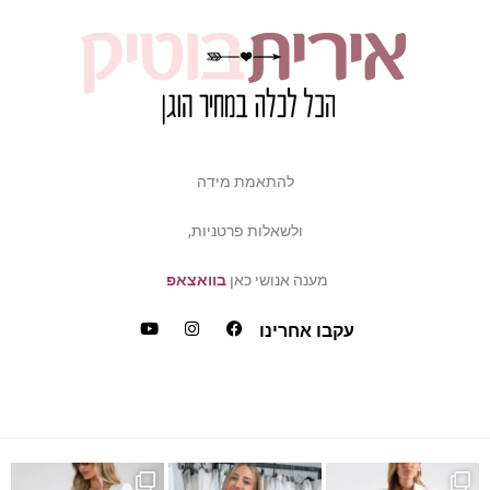
להתאמת מידה
ולשאלות פרטניות,
מענה אנושי כאן
בוואצאפ
עקבו אחרינו
ש
דה של פלאס סייז / מיד ס
כמה ביקשתן שהשמלה הזאת תחזו