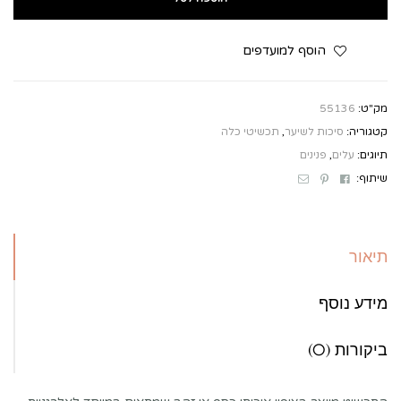
הוסף למועדפים
מק"ט:
55136
קטגוריה:
סיכות לשיער
,
תכשיטי כלה
תיוגים:
עלים
,
פנינים
Email
Pinterest
Facebook
שיתוף:
תיאור
מידע נוסף
ביקורות (0)