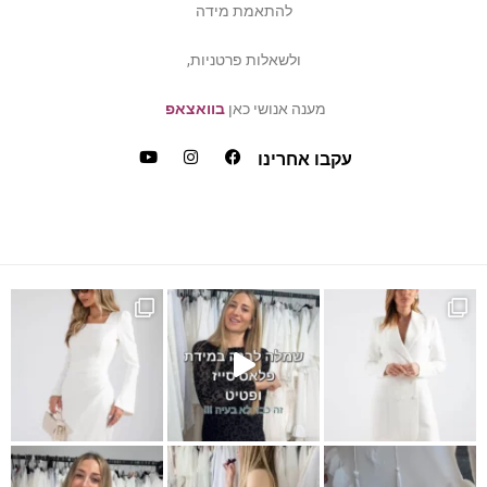
להתאמת מידה
ולשאלות פרטניות,
מענה אנושי כאן
בוואצאפ
עקבו אחרינו
ש
דה של פלאס סייז / מיד ס
כמה ביקשתן שהשמלה הזאת תחזו
ופעה לבנה?! אירית בוט