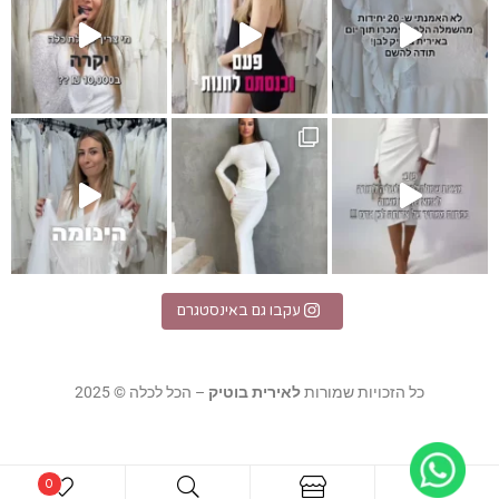
I
לת מקסי לבנה
אלגנטית
עקבו גם באינסטגרם
כל הזכויות שמורות
לאירית בוטיק
– הכל לכלה © 2025
0