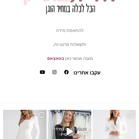
להתאמת מידה
ולשאלות פרטניות,
מענה אנושי כאן
בוואצאפ
עקבו אחרינו
ש
דה של פלאס סייז / מיד ס
כמה ביקשתן שהשמלה הזאת תחזו