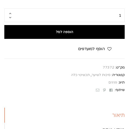
הוספה לסל
הוסף למועדפים
מק"ט:
77372
קטגוריה:
סיכות לשיער
,
תכשיטי כלה
תיוג:
פנינים
Email
Pinterest
Facebook
שיתוף:
תיאור