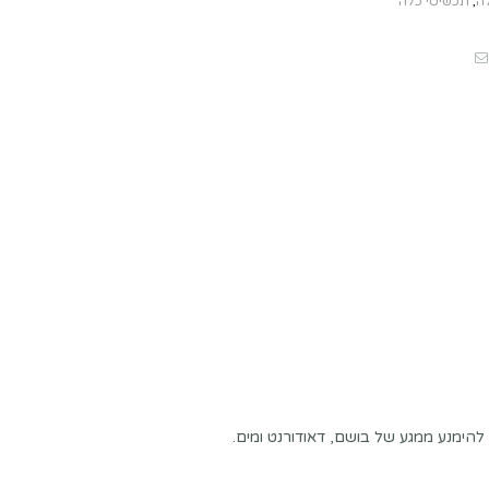
לה
,
תכשיטי כלה
Email
Pintere
Fac
להימנע ממגע של בושם, דאודורנט ומים.