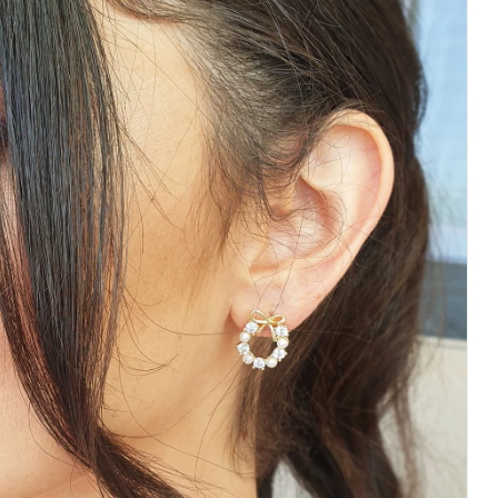
לכלה
–
פפיון