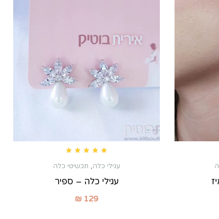
Rated
5.00
out of 5
ה
עגילי כלה
,
תכשיטי כלה
יז
עגילי כלה – ספיר
₪
129