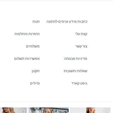
כתבות מידע וטיפים לחתונה
חנות
קצת עלי
החזרות והחלפות
צור קשר
משלוחים
מדיניות אבטחה
אפשרויות תשלום
שאלות ותשובות
תקנון
גיפט קארד
סיילים
ש
במידה של פלאס סייז / מיד ס
כמה ביקשתן שהשמלה הזאת תחזו