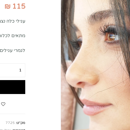
₪
115
עגילי כלה נצמ
מתאים לכלות 
לגמרי עגילים
מק"ט:
7725