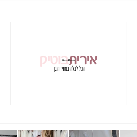
מחפשת הופעה לבנה?! אירית בוט
t 17871110325538792