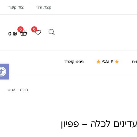
קצת עלי
צור קשר
0
0
0
₪
ים
SALE
גיפט קארד
Open toolbar
.
קודם
הבא
₪
119
₪
129
₪
109
עדינים לכלה – פפיון