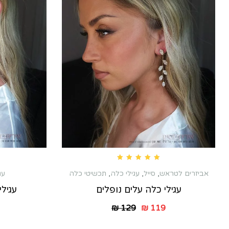
Rated
4.80
out of 5
אביזרים לטראש
,
סייל
,
עגילי כלה
,
תכשיטי כלה
עג
עגילי כלה עלים נופלים
עגיל
₪
129
₪
119