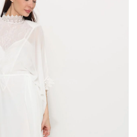
גלביה