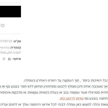
מק"ט:
2778723
קטגוריה:
בוהו שי
לשבת חתן
,
שמלו
st
ebook
שיתוף:
בד האיכותי ביותר , תוך השקעה עד הפרט האחרון בשמלה.
אך משכבה אחת ולכן מומלץ ללבוש מתחתיהן תחתון ללא תפר בצבע גוף או מ
זיית סטרפלז אשר שקופה בגב או בעלת כתפיות שקופות. או מדבקות איכותיו
תונה בצבע גוף
שניתן לרכוש כאן
.
שאת יכולה למצוא כאן שמלה לבנה לכל אירועי החתונה שלך או לחגים ועליה 