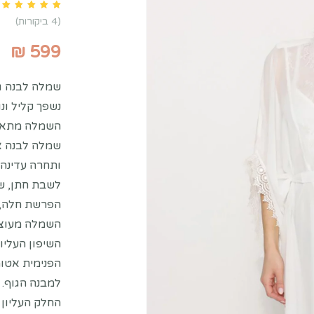
ustomer ratings
4
(
4
ביקורות)
₪
599
שמלה לבנה גל
נשפך קליל ונו
השמלה מתאימ
שמלה לבנה אל
ותחרה עדינה
לשבת חתן, שמ
הפרשת חלה, 
השמלה מעוצב
השיפון העליו
הפנימית אטומ
למבנה הגוף.
החלק העליון