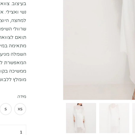
בעיצוב. צווא
נשי ואצילי. 
למחצה, היוצר
שרוולי השיפו
תואם לצווארו
מתאימה במיו
השמלה מגיעה
המאפשרת להת
ממשיכה בקו 
מומלץ ללבוש
מידה
S
XS