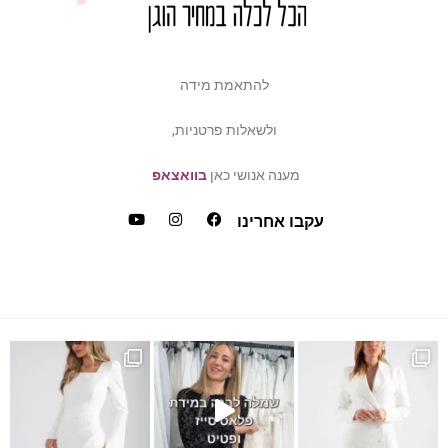
להתאמת מידה
ולשאלות פרטניות,
מענה אנושי כאן
בוואצאפ
עקבו אחרינו
ש
דה של פלאס סייז / מיד ס
כמה ביקשתן שהשמלה הזאת תחזו