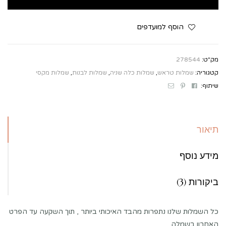
הוסף למועדפים
מק"ט:
278544
קטגוריה:
שמלות טראש
,
שמלות כלה שניה
,
שמלות לבנות
,
שמלות מקסי
Email
Pinterest
Facebook
שיתוף:
תיאור
מידע נוסף
ביקורות (3)
כל השמלות שלנו נתפרות מהבד האיכותי ביותר , תוך השקעה עד הפרט
האחרון בשמלה.