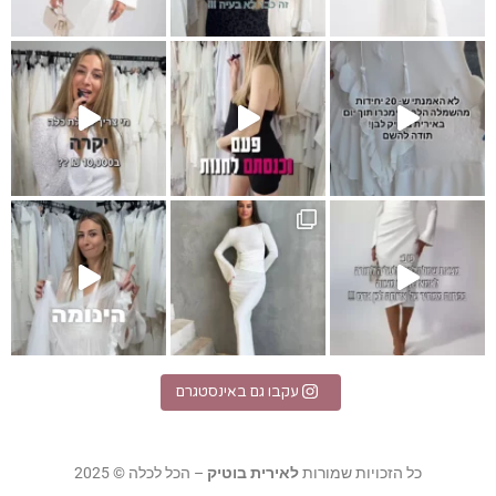
ופעה לבנה?! אירית בוט
I
לת מקסי לבנה
אלגנטית
עקבו גם באינסטגרם
כל הזכויות שמורות
לאירית בוטיק
– הכל לכלה © 2025