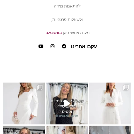
להתאמת מידה
ולשאלות פרטניות,
מענה אנושי כאן
בוואצאפ
עקבו אחרינו
ש
דה של פלאס סייז / מיד ס
כמה ביקשתן שהשמלה הזאת תחזו
ופעה לבנה?! אירית בוט