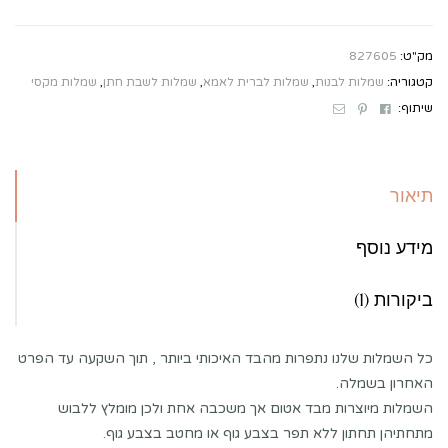
מק"ט:
827605
קטגוריה:
שמלות לבנות
,
שמלות לברית לאמא
,
שמלות לשבת חתן
,
שמלות מקסי
Email
Pinterest
Facebook
שיתוף:
תיאור
מידע נוסף
ביקורות (1)
כל השמלות שלנו נתפרות מהבד האיכותי ביותר , תוך השקעה עד הפרט
האחרון בשמלה.
השמלות מיוצרות מבד אטום אך משכבה אחת ולכן מומלץ ללבוש
מתחתיהן תחתון ללא תפר בצבע גוף או מחטב בצבע גוף.