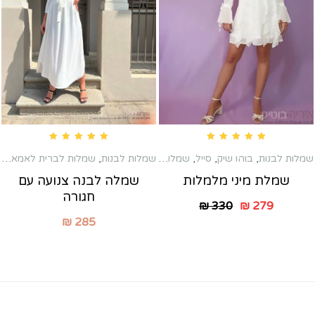
Rated
5.00
out of 5
Rated
5.00
out of 5
שמלות לבנות
,
בוהו שיק
,
סייל
,
שמלות טראש
,
שמלות לבנות
,
שמלות כלה שניה
,
שמלות לברית לאמא
,
שמלות לברי
שמ
שמלת מיני מלמלות
שמלה לבנה צנועה עם
חגורה
₪
330
₪
279
₪
285