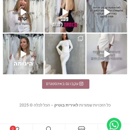
I
לת מקסי לבנה
אלגנטית
עקבו גם באינסטגרם
כל הזכויות שמורות
לאירית בוטיק
– הכל לכלה © 2025
0