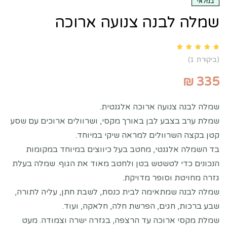
במלאי
שמלה לבנה צנועה ארוכה
Rated
5.00
out of 5 based on
customer rating
1
(ביקורת
1
)
₪
335
שמלה לבנה צנועה ארוכה אלגנטית.
שמלת ערב בצבע לבן באורך מקסי, ושרוולים ארוכים עם שסע
קטן בקצה השרוולים למראה שיקי במיוחד.
בד השמלה אלגנטי, מחטב בעל כיווצים במיוחד במקומות
הנכונים כדי לטשטש בטן ולחטב מאוד את הגוף. שמלה בעלת
גזרה מחויטת וסופר מדויקת.
שמלה לבנה שמתאימה לבית כנסת, לשבת חתן, עליה לתורה,
שבע ברכות, חגים, הפרשת חלה, חלאקה, ועוד.
שמלת מקסי ארוכה עד הרצפה, בגזרה ישרה וצמודה. מעט