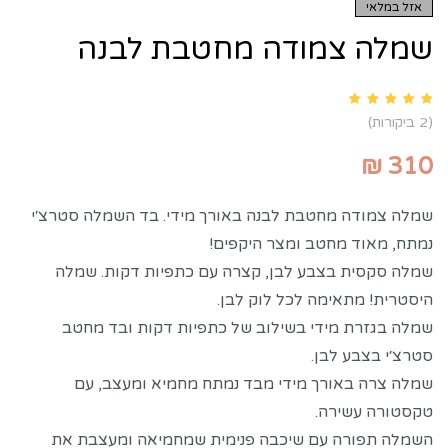
אזל במלאי
שמלה צמודה מחטבת לבנה
Rated
5.00
out of 5 based on
customer ratings
2
(
2
ביקורות)
₪
310
שמלה צמודה מחטבת לבנה באורך מידי. בד השמלה סטרצ׳י
נמתח, מאוד מחטב ומצר היקפים!
שמלה סקסית בצבע לבן, קצרה עם כתפיות דקות. שמלה
היסטרית! מתאימה לכל לוק לבן.
שמלה בגזרת מידי בשילוב של כתפיות דקות ובד מחטב
סטרצ׳י בצבע לבן.
שמלה צרה באורך מידי מבד נמתח מחמיא ומעצב, עם
טקסטורה עשירה.
השמלה תפורה עם שיכבה פנימית שמחמיאה ומעצבת את