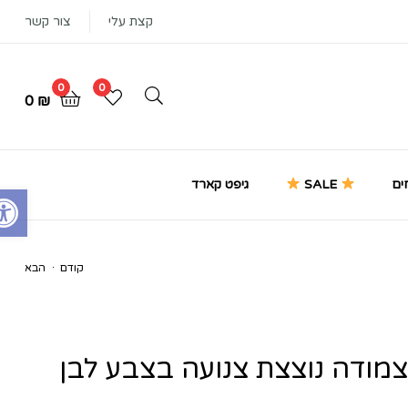
קצת עלי
צור קשר
0
0
0
₪
ים
SALE
גיפט קארד
Open toolbar
.
קודם
הבא
₪
350
₪
335
מודה נוצצת צנועה בצבע לבן