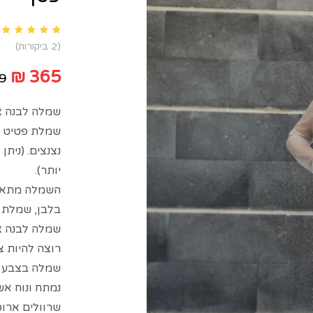
ustomer ratings
2
(
2
ביקורות)
₪
365
9
שמלה לבנה צמ
שמלת פטיט לב
נצנצים. (נית
יותר).
השמלה מתאימה
בלבן, שמלת כ
שמלה לבנה צנ
רוצה להיות צ
שמלה בצבע לב
נמתח ונוח א
שרוולים ארוכ