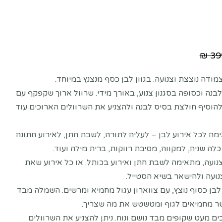
Rated
5.00
out of 5 based on
c
₪
39
ודה נוצצת וצנועה. בגוון לבן כסף מנצנץ במיוחד.
נה וכסופה בסגנון צנוע, באורך מידי. שרוול ארוך שקפקף עם
ן להוסיף חולצת בסיס לבנה ולהצניע את השרוולים הארוכים עוד
 לכל אירוע לבן – לעליה לתורה, לשבת חתן, לאירוע חתונה
לה שניה, למקווה, מסיבת רווקות, ברית מילה ועוד.
ועה, מתאימה לשבת חתן ואירוע בכותל. או כל אירוע שאת
נועה ולהישאר בשיא הסטייל.
ן כסוף נוצץ, עם צווארון עגול מחמיא ומרשים. השמלה מבד
שר מחמיאים לגוף ומטשטש את מה שצריך.
ים מעט שקופים מבד נושם ונוח. ניתן להצניע את השרוולים