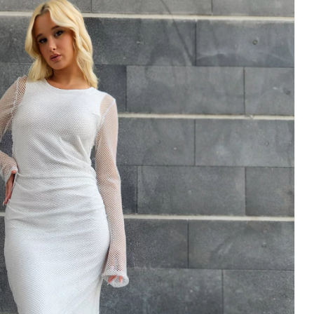
נוצצת
צנועה
בצבע
לבן
כסף