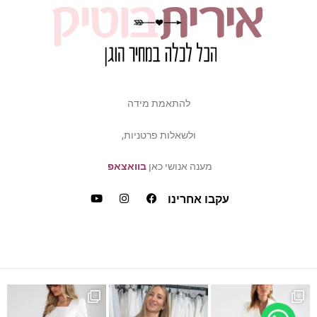
להתאמת מידה
ולשאלות פרטניות,
מענה אנושי כאן
בוואצאפ
עקבו אחרינו
ש
דה של פלאס סייז / מיד ס
כמה ביקשתן שהשמלה הזאת תחזו