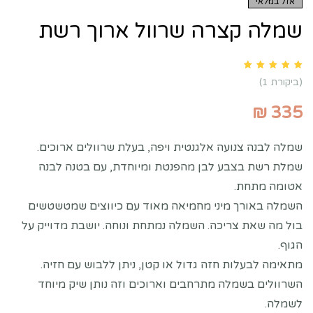
אזל במלאי
שמלה קצרה שרוול ארוך רשת
Rated
5.00
out of 5 based on
customer rating
1
(ביקורת
1
)
₪
335
שמלה לבנה צנועה אלגנטית ויפה, בעלת שרוולים ארוכים.
שמלת רשת בצבע לבן מהפנטת ומיוחדת, עם בטנה לבנה
אטומה מתחת.
השמלה באורך מיני מחמיאה מאוד עם כיווצים שמטשטשים
בול מה שאת צריכה. השמלה נמתחת ונוחה. יושבת מדוייק על
הגוף.
מתאימה לבעלות חזה גדול או קטן, ניתן ללבוש עם חזיה.
השרוולים בשמלה מתרחבים וארוכים וזה נותן שיק מיוחד
לשמלה.