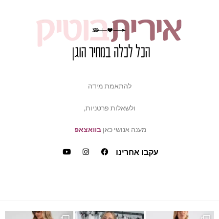
להתאמת מידה
ולשאלות פרטניות,
מענה אנושי כאן
בוואצאפ
עקבו אחרינו
ש
דה של פלאס סייז / מיד ס
כמה ביקשתן שהשמלה הזאת תחזו