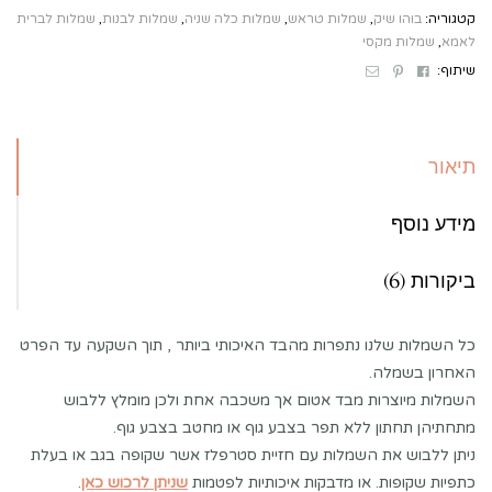
קטגוריה:
בוהו שיק
,
שמלות טראש
,
שמלות כלה שניה
,
שמלות לבנות
,
שמלות לברית
לאמא
,
שמלות מקסי
Email
Pinterest
Facebook
שיתוף:
תיאור
מידע נוסף
ביקורות (6)
כל השמלות שלנו נתפרות מהבד האיכותי ביותר , תוך השקעה עד הפרט
האחרון בשמלה.
השמלות מיוצרות מבד אטום אך משכבה אחת ולכן מומלץ ללבוש
מתחתיהן תחתון ללא תפר בצבע גוף או מחטב בצבע גוף.
ניתן ללבוש את השמלות עם חזיית סטרפלז אשר שקופה בגב או בעלת
כתפיות שקופות. או מדבקות איכותיות לפטמות
שניתן לרכוש כאן
.