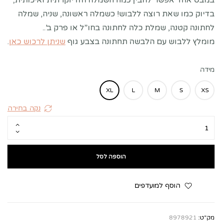
במבט אחד אפשר להבין כמה השמלה הזו יוקרתית ואיכותית,
בדיוק כמו שאת רוצה ללבוש! כשמלה ראשונה, שניה, שמלה
לחתונה קטנה, שמלת כלה לחתונה בחו”ל או פרק ב’..
מומלץ ללבוש עם הלבשה תחתונה בצבע גוף
שניתן לרכוש כאן
.
מידה
XL
L
M
S
XS
נקה בחירה
הוספה לסל
הוסף למועדפים
מק"ט:
8978921