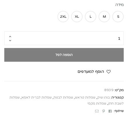
מידה
2XL
XL
L
M
S
הוספה לסל
הוסף למועדפים
מק"ט:
8939
קטגוריה:
בוהו שיק
,
שמלות טראש
,
שמלות לבנות
,
שמלות לברית לאמא
,
שמלות
לשבת חתן
,
שמלות מקסי
Email
Pinterest
Facebook
שיתוף: