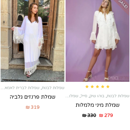
SALE!
שמלות לבנות
,
שמלות לברית לאמא
,
שמ
Rated
5.00
out of 5
שמלות לבנות
,
בוהו שיק
,
סייל
,
שמלות טראש
,
שמלות כלה שניה
,
שמלות לברי
שמלת פרנזים גלביה
שמלת מיני מלמלות
₪
319
₪
330
₪
279