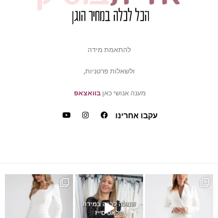
להתאמת מידה
ולשאלות פרטניות,
מענה אנושי כאן
בוואצאפ
עקבו אחרינו
ש
דה של פלאס סייז / מיד ס
כמה ביקשתן שהשמלה הזאת תחזו