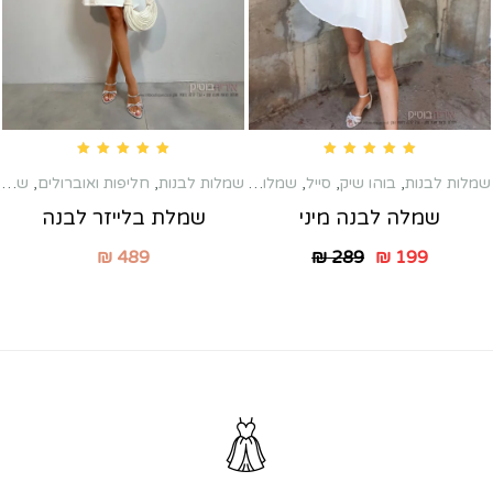
Rated
5.00
out of 5
Rated
5.00
out of 5
שמלות לבנות
,
בוהו שיק
,
סייל
,
שמלות טראש
,
שמלות לבנות
,
שמלות כלה שניה
,
חליפות ואוברולים
,
שמלות טראש
שמלות לברי
שמלה לבנה מיני
שמלת בלייזר לבנה
₪
489
₪
289
₪
199