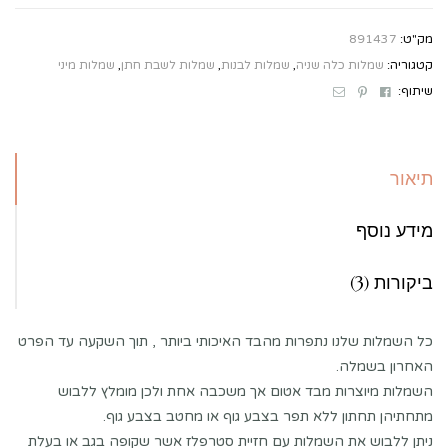
מק"ט:
891437
קטגוריה:
שמלות כלה שניה
,
שמלות לבנות
,
שמלות לשבת חתן
,
שמלות מיני
Email
Pinterest
Facebook
שיתוף:
תיאור
מידע נוסף
ביקורות (3)
כל השמלות שלנו נתפרות מהבד האיכותי ביותר , תוך השקעה עד הפרט
האחרון בשמלה.
השמלות מיוצרות מבד אטום אך משכבה אחת ולכן מומלץ ללבוש
מתחתיהן תחתון ללא תפר בצבע גוף או מחטב בצבע גוף.
ניתן ללבוש את השמלות עם חזיית סטרפלז אשר שקופה בגב או בעלת