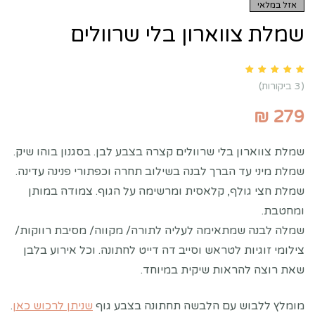
אזל במלאי
שמלת צווארון בלי שרוולים
Rated
5.00
out of 5 based on
customer ratings
3
(
3
ביקורות)
₪
279
שמלת צווארון בלי שרוולים קצרה בצבע לבן. בסגנון בוהו שיק.
שמלת מיני עד הברך לבנה בשילוב תחרה וכפתורי פנינה עדינה.
שמלת חצי גולף, קלאסית ומרשימה על הגוף. צמודה במותן
ומחטבת.
שמלה לבנה שמתאימה לעליה לתורה/ מקווה/ מסיבת רווקות/
צילומי זוגיות לטראש וסייב דה דייט לחתונה. וכל אירוע בלבן
שאת רוצה להראות שיקית במיוחד.
מומלץ ללבוש עם הלבשה תחתונה בצבע גוף
שניתן לרכוש כאן
.