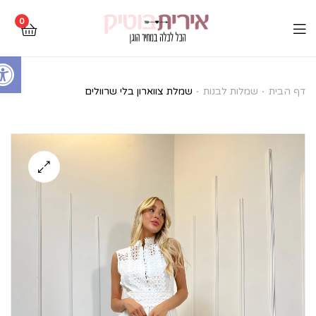
0
Open toolbar
שמלת
דף הבית
שמלות לבנות
שמלת צווארון בלי שרוולים
צווארון
בלי
שרוולים