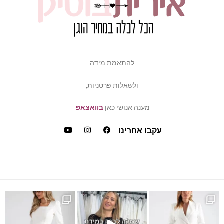
להתאמת מידה
ולשאלות פרטניות,
מענה אנושי כאן
בוואצאפ
עקבו אחרינו
ש
דה של פלאס סייז / מיד ס
כמה ביקשתן שהשמלה הזאת תחזו