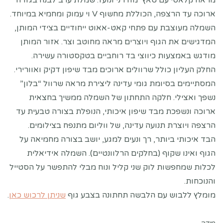
מראה קלאסי עם טאץ’ מודרני ונועז. שמלת ערב לבנה בגזרה
ארוכה עד הרצפה, הכוללת מחשוף V וי עמוק ומחמיא במיוחד.
השמלה מעוצבת עם פתחי קאט-אאוט ייחודיים בצידי המותן,
המדגישים את הגוף ויוצרים מראה מחוטב וצר. אזור המותן
מודגש באמצעות כיווצי בד רוחביים בטקסטורה עשירה.
החלק העליון כולל שרוולים ארוכים מבד שיפון דקיק ואוורירי.
המסתיימים בסיומת גומי עדינה ליצירת מראה שרוול “בלון”
נשפך ואצילי. חלקה התחתון של השמלה ממשיך בחצאית
ארוכה ונשפכת מבד שיפון איכותי, הנופלת בצורה טבעית עד
הרצפה ויוצרת תנועה עדינה, של ווליום מתנפח בצילומים.
הבד איכותי ביותר, רך ונעים למגע, יושב בצורה מחמיאה על
הגוף ואינו שקוף (בחלקים הרלוונטיים). השמלה אידיאלית
לכלות שמחפשות לוק שני קליל ונוח מבלי להתפשר על הסטייל
והנוכחות.
מומלץ ללבוש עם הלבשה תחתונה בצבע גוף
שניתן לרכוש כאן
.