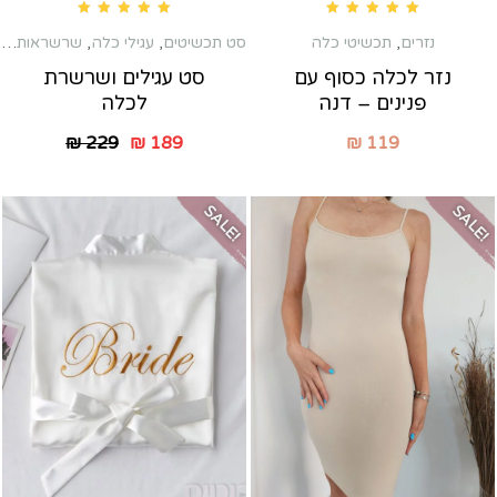
Rated
5.00
out of 5
Rated
5.00
out of 5
נזרים
,
תכשיטי כלה
סט תכשיטים
,
עגילי כלה
,
שרשראות
,
ת
נזר לכלה כסוף עם
סט עגילים ושרשרת
פנינים – דנה
לכלה
₪
229
₪
189
₪
119
SALE!
SALE!