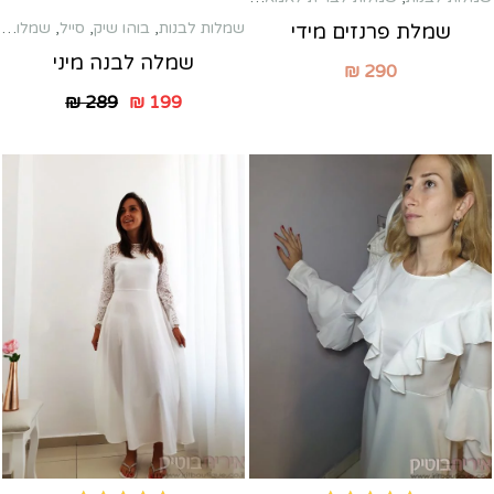
Rated
5.00
out of 5
שמלות לבנות
,
בוהו שיק
,
סייל
,
שמלות טראש
שמלת פרנזים מידי
שמלה לבנה מיני
₪
290
₪
289
₪
199