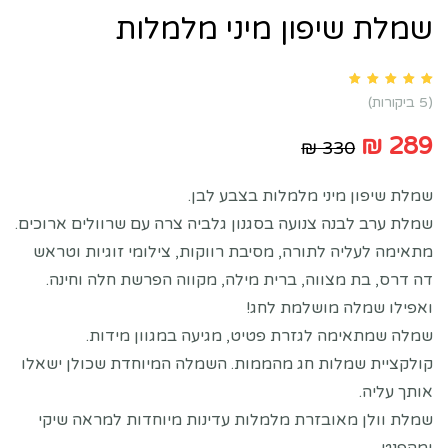
שמלת שיפון מיני מלמלות
Rated
5.00
out of 5 based on
customer ratings
5
(
5
ביקורות)
₪
289
₪
330
שמלת שיפון מיני מלמלות בצבע לבן.
שמלת ערב לבנה צנועה בסגנון גלביה צרה עם שרוולים ארוכים.
מתאימה לעליה לתורה, מסיבת רווקות, צילומי זוגיות וטראש
דה דרס, בת מצווה, ברית מילה, מקווה הפרשת חלה וחינה.
ואפילו שמלה מושלמת לחג!
שמלה שמתאימה לגזרת פטיט, מגיעה במגוון מידות.
קולקציית שמלות חג מהממות. השמלה המיוחדת שכולן ישאלו
אותך עליה.
שמלת וולן מאובזרת מלמלות עדינות מיוחדות למראה שיקי