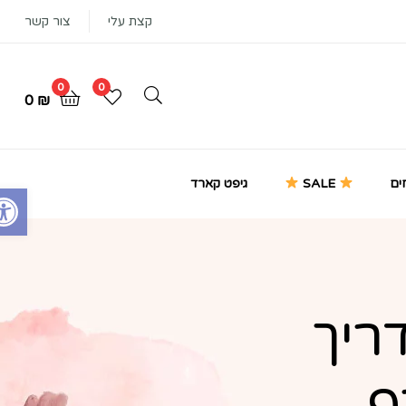
קצת עלי
צור קשר
0
0
0
₪
ים
SALE
גיפט קארד
Open toolbar
ריך
ף