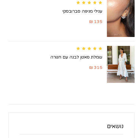
Rated
5.00
out of 5
עגילי מניפה סברובסקי
₪
135
Rated
5.00
out of 5
שמלת סאטן לבנה עם חגורה
₪
315
נושאים