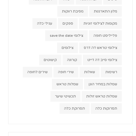
מלון התארגנות
מסיבת רווקות
מקומות לצילומי זוגיות
ספקים
עגילי כלה
פלייליסט חופה
צילומי save the date
צילומי טראש דה דרס
צילומים
צילומי סייב דה דייט
קורונה
קישוטים
רשימות
שאלות
שירי חופה
שירים לחופה
שמלות במחיר הוגן
שמלות טראש
שמלות טראש זולות
תכשיטי שיער
תסרוקות כלה
תסרוקת כלה