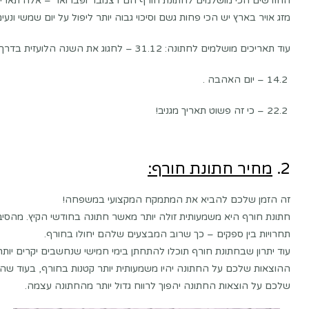
החודשים הכי מושלמים לחתונת חורף הם דצמבר ופברואר – אלה תאריכי
מזג אויר בארץ יש הכי פחות גשם וסיכוי גבוה יותר ליפול על יום שמשי ונעים
עוד תאריכים מושלמים לחתונה: 31.12 – לחגוג את השנה הלועזית בדרך אחרת.
14.2 – יום האהבה .
22.2 – כי זה פשוט תאריך מגניב!
2.
מחיר חתונת חורף:
זה הזמן שלכם להביא את המתמקח המקצועי במשפחה!
חתונת חורף היא משמעותית זולה יותר מאשר חתונה בחודשי הקיץ. מהסיב
תחרויות בין ספקים – כך שרוב המבצעים שלהם יחולו בחורף.
עוד יתרון שבחתונת חורף תוכלו להתחתן בימי חמישי שנחשבים יקרים יותר
ההוצאות שלכם על החתונה יהיו משמעותית יותר קטנות בחורף, בעוד שהה
שלכם על הוצאות החתונה יהפוך לרווח גדול יותר מהחתונה עצמה.