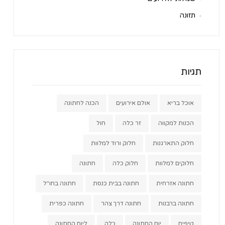
תזונה
תגיות
אוכל בריא
אולם אירועים
הכנה לחתונה
הכנות למקווה
זר כלה
חול
חלוק התארגנות
חלוק ורוד למלוות
חלוקים למלוות
חלוק כלה
חתונה
חתונה אזרחית
חתונה בבית כנסת
חתונה בחו"ל
חתונה ברבנות
חתונה דרך צהר
חתונה כפרית
טיפים
יום החתונה
כלה
ליום החתונה