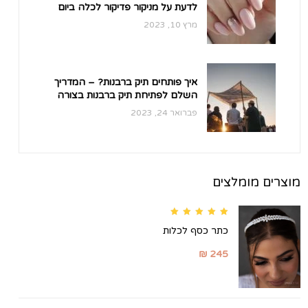
לדעת על מניקור פדיקור לכלה ביום
החתונה
מרץ 10, 2023
איך פותחים תיק ברבנות? – המדריך
השלם לפתיחת תיק ברבנות בצורה
קלה ונוחה.
פברואר 24, 2023
מוצרים מומלצים
Rated
5.00
out of
כתר כסף לכלות
5
₪
245